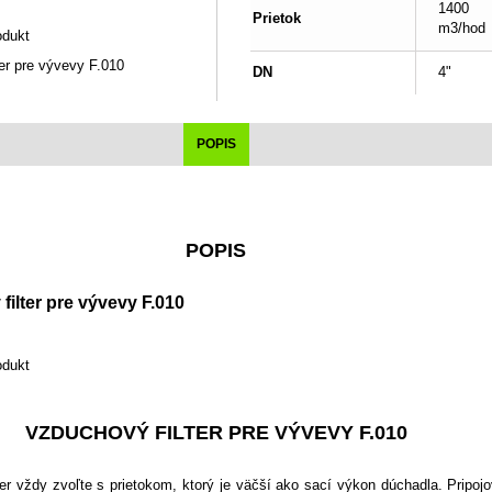
1400
Prietok
m3/hod
odukt
er pre vývevy F.010
DN
4"
POPIS
POPIS
ilter pre vývevy F.010
odukt
VZDUCHOVÝ FILTER PRE VÝVEVY F.010
er vždy zvoľte s prietokom, ktorý je väčší ako sací výkon dúchadla. Pripoj