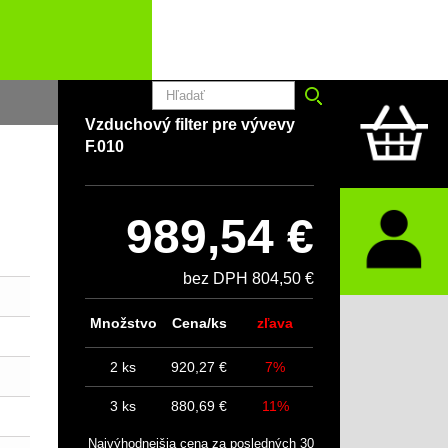
Vzduchový filter pre vývevy
F.010
989,54 €
bez DPH 804,50 €
Množstvo
Cena/ks
zľava
2 ks
920,27 €
7%
3 ks
880,69 €
11%
Najvýhodnejšia cena za posledných 30