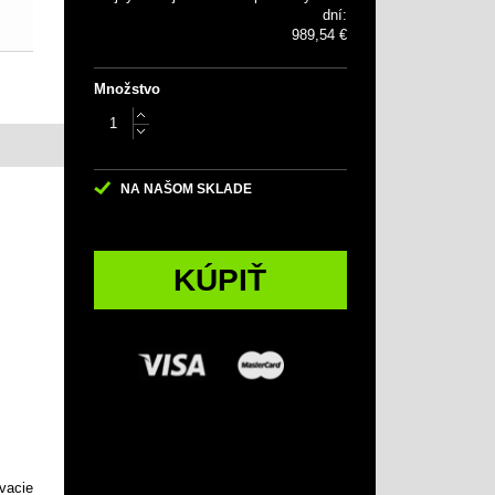
dní:
989,54 €
Množstvo
NA NAŠOM SKLADE
KÚPIŤ
ovacie