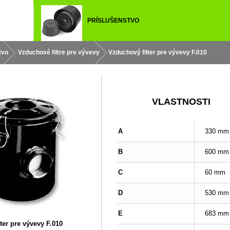
PRÍSLUŠENSTVO
tvo
Vzduchové filtre pre vývevy
Vzduchový filter pre vývevy F.010
VLASTNOSTI
A
330 mm
B
600 mm
C
60 mm
D
530 mm
E
683 mm
ter pre vývevy F.010