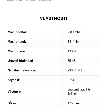
VLASTNOSTI
Max. podtlak
-800 mbar
Max. prietok
34 l/min
Max. príkon
130 W
Úroveň hlučnosti
55 dB
Napätie, frekvencia
230 V 50 Hz
Krytie IP
IP54
vnútorný závit G
Výstup ø
1/4" mm
Dĺžka
175 mm