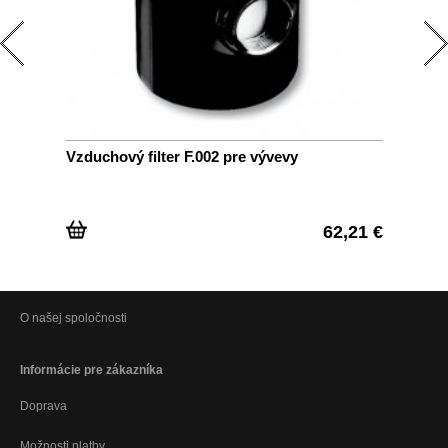
Vzduchový filter F.002 pre vývevy
Fil
62,21 €
O našej spoločnosti
Informácie pre zákazníka
Doprava
Možnosti platby