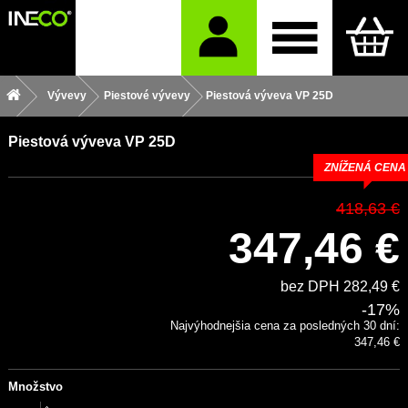
Vývevy
Piestové vývevy
Piestová výveva VP 25D
Piestová výveva VP 25D
ZNÍŽENÁ CENA
418,63 €
347,46 €
bez DPH 282,49 €
-17%
Najvýhodnejšia cena za posledných 30 dní:
347,46 €
Množstvo