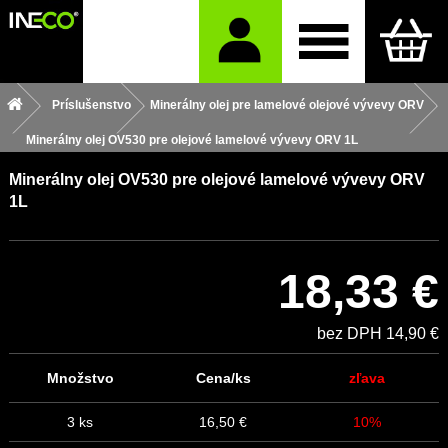
Príslušenstvo
Minerálny olej pre lamelové olejové vývevy ORV
Minerálny olej OV530 pre olejové lamelové vývevy ORV 1L
Minerálny olej OV530 pre olejové lamelové vývevy ORV
1L
18,33 €
bez DPH 14,90 €
Množstvo
Cena/ks
zľava
3 ks
16,50 €
10%