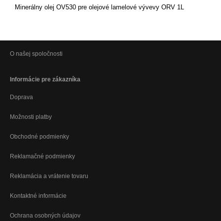
Minerálny olej OV530 pre olejové lamelové vývevy ORV 1L
O našej spoločnosti
Informácie pre zákazníka
Doprava
Možnosti platby
Obchodné podmienky
Reklamačné podmienky
Reklamácia a vrátenie tovaru
Kontaktné informácie
Ochrana osobných údajov