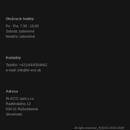
Otváracie hodiny
Po - Pia: 7:30 - 16:00
Sobota: zatvorené
Nedeľa: zatvorené
Kontakty
Telefón: +421/44/4304662
e-mail: info@in-eco.sk
Adresa
IN-ECO, spol.s.r.o.
Radlinského 13
034 01 Ružomberok
Slovensko
All right reserved_IN-ECO 2015-2026